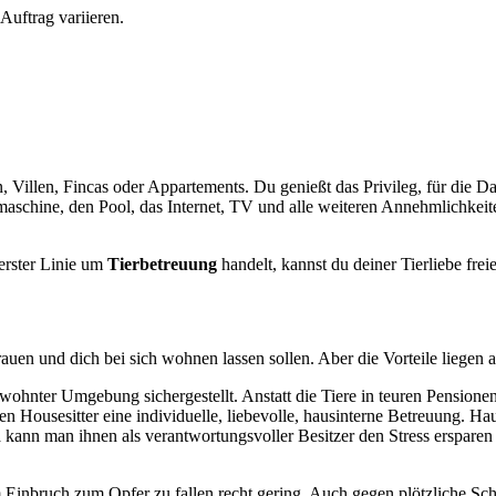
Auftrag variieren.
n, Villen, Fincas oder Appartements. Du genießt das Privileg, für die 
aschine, den Pool, das Internet, TV und alle weiteren Annehmlichkeite
 erster Linie um
Tierbetreuung
handelt, kannst du deiner Tierliebe frei
auen und dich bei sich wohnen lassen sollen. Aber die Vorteile liegen 
ohnter Umgebung sichergestellt. Anstatt die Tiere in teuren Pensionen
Housesitter eine individuelle, liebevolle, hausinterne Betreuung. Ha
a kann man ihnen als verantwortungsvoller Besitzer den Stress erspar
m Einbruch zum Opfer zu fallen recht gering. Auch gegen plötzliche 