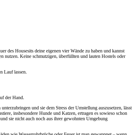
Dauer des Housesits deine eigenen vier Wände zu haben und kannst
n nutzen. Keine schmutzigen, überfüllten und lauten Hostels oder
en Lauf lassen.
auf der Hand.
 unterzubringen und sie dem Stress der Umstellung auszusetzen, lässt
ustiere, insbesondere Hunde und Katzen, ertragen es sowieso schon
en und sie nicht auch noch aus ihrer gewohnten Umgebung
Schäden wie Wasserrohrbrüche oder Feuer ist man gewappnet – wenn