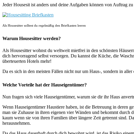
J
eder Housesit ist anders und deine Aufgaben können von Auftrag zu 
Als Housesitter solltest du regelmäßig den Briefkasten leeren
Warum Housesitter werden?
Als Housesitter wohnst du weltweit mietfrei in den schönsten Häuser
dich hervorragend selbst versorgen. Du kannst die Küche, die Waschm
überteuerten Hotels mehr!
Da es sich in den meisten Fällen nicht nur um Haus-, sondern in aller
Welche Vorteile hat der Hauseigentümer?
Nun fragen sich viele Hauseigentümer, warum sie dir ihr Haus anvertr
Wenn Hauseigentümer Haustiere haben, ist die Betreuung in deren gew
man sie Zuhause in ihren eigenen vier Wänden und bekommt durch den 
kaum wenn sie von ihren Familien über längere Zeit getrennt sind. D
herausnehmen.
Da das Haus dauerhaft durch dich bewohnt wird, ist das Risiko eine